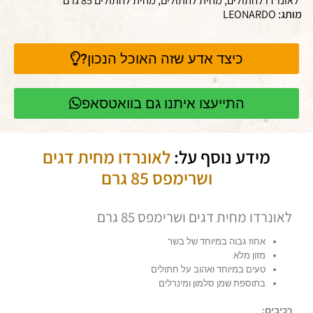
מותג:
LEONARDO
כיצד אדע שזה האוכל הנכון?
התייעצו איתנו גם בוואטסאפ
מידע נוסף על:
לאונרדו מחית דגים
ושרימפס 85 גרם
לאונרדו מחית דגים ושרימפס 85 גרם
אחוז גבוה במיוחד של בשר
מזון מלא
טעים במיוחד ואהוב על חתולים
בתוספת שמן סלמון ומינרלים
רכיבים: