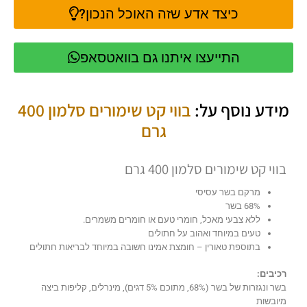
כיצד אדע שזה האוכל הנכון?
התייעצו איתנו גם בוואטסאפ
מידע נוסף על:
בווי קט שימורים סלמון 400
גרם
בווי קט שימורים סלמון 400 גרם
מרקם בשר עסיסי
68% בשר
ללא צבעי מאכל, חומרי טעם או חומרים משמרים.
טעים במיוחד ואהוב על חתולים
בתוספת טאורין – חומצת אמינו חשובה במיוחד לבריאות חתולים
רכיבים:
בשר ונגזרות של בשר (68%, מתוכם 5% דגים), מינרלים, קליפות ביצה
מיובשות