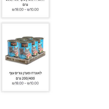
גרם
₪
18.00
–
₪
10.00
טווח
מחירים:
עד
לאונרדו מעדן גורים עוף
200/400 גרם
₪
18.00
–
₪
10.00