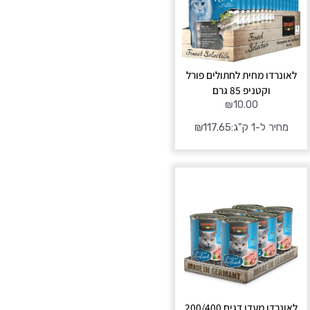
לאונרדו מחית לחתולים פורל
וקטניפ 85 גרם
₪
10.00
מחיר ל-1 ק"ג:
117.65
₪
טווח
מחירים:
עד
לאונרדו מעדן דגים 200/400