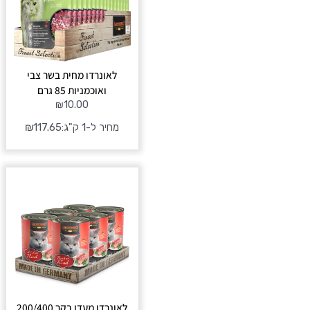
לאונרדו מחית בשר צבי
ואוכמניות 85 גרם
₪
10.00
מחיר ל-1 ק"ג:
117.65
₪
טווח
מחירים:
עד
לאונרדו מעדן בקר 200/400