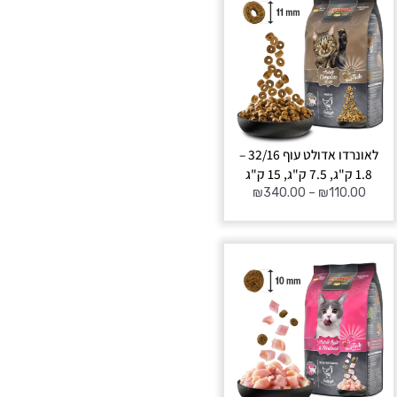
מחירים:
עד
לאונרדו אדולט עוף 32/16 –
1.8 ק"ג, 7.5 ק"ג, 15 ק"ג
₪
340.00
–
₪
110.00
טווח
מחירים:
עד