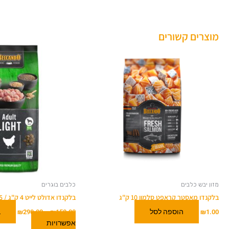
מוצרים קשורים
טווח
למוצר
מחירים
זה
יש
עד
מספר
סוגים.
ניתן
לבחור
את
האפשרויות
בעמוד
המוצר
מזון יבש כלבים
כלבים בוגרים
בלקנדו מאסטר קראפט סלמון 10 ק"ג
בלקנדו אדולט לייט 4 ק"ג / 12.5 ק"ג
הוספה לסל
ב
₪
290.00
–
₪
150.00
₪
1.00
אפשרויות