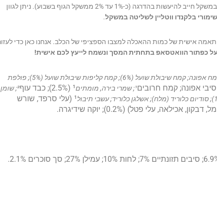
תהליך ירידה במשקל חייב להיעשות בהדרגה (כ-1% עד 2% ממשקל הגוף בשבוע). ניתן לגוון
ימורי בלקנדו ווטליין לשליטה במשקל
.
 התאמה אישית של כמות ההאכלה למצבו הספציפי של הכלב. אנחנו כאן כדי לעזור
על כפתור הוואטסאפ בתחתית המסך ונשמח לייעץ לכם אישית!
¹ (31%); אמרנט; קמח אפונה; קמח שיבולת שועל (6%); קמח קליפות שיבולת שועל (5%); פולפת
¹ (2.5%); כבד עוף
¹; שמרי בירה, מומתים
²; שומן
¹ (עלי סרפד, שורש
אכילאה, עלי פטל) (0.2%); יוקה שידיגרה.