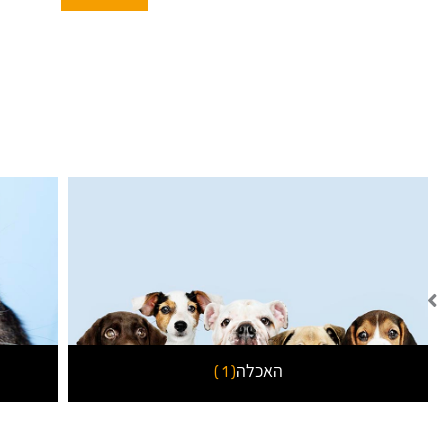
האכלה
( 1 )