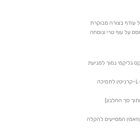
ל עודף בצורה מבוקרת
 הסוכר בדם (Diabetes mellitus). מבוסס על עוף טרי ונוסחה
ס גליקמי נמוך למניעת
מועשר ב-L-קרניטין לתמיכה
(מתוך סך החלבון)
וזאמין המסייעים להקלה