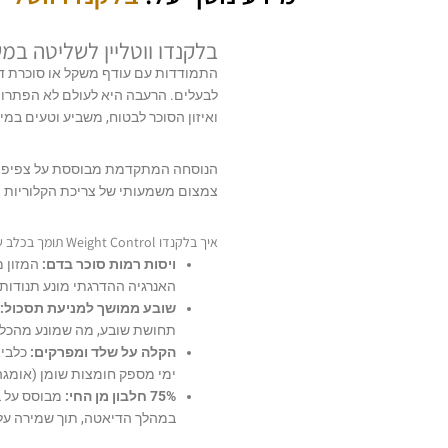
בלקנדו ווטליין לשליטה במש
התמודדות עם עודף משקל או סוכרת דור
לבעלים. הרעבה היא לעולם לא הפתרון
ואיזון הסוכר לבטוח, משביע וטעים במי
הנוסחה המתקדמת מבוססת על צפיפות
צמצום משמעותי של צריכת הקלוריות ה
איך בלקנדו Weight Control תומך בכלב שלכם?
ויסות רמות סוכר בדם:
המזון מ
האנרגיה ההדרגתי מונע תנודות
שובע ממושך למניעת תסכול:
תחושת שובע, מה שמונע מהכלב 
הקלה על שלד ומפרקים:
כלבים
ימי מספק חומצות שומן (אומגה 3) ורכיבים טבעיים התומכים בשיקום סחוסים והפחתת תהליכים דלקת
75% חלבון מן החי:
מבוסס על ב
במהלך הדיאטה, תוך שמירה על