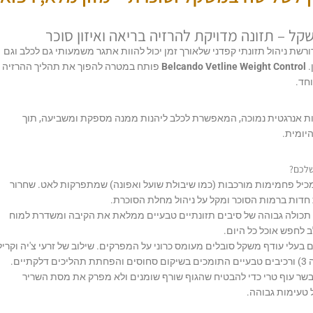
קל – תזונה מדויקת להרזיה בריאה ואיזון סוכר
שת ניהול תזונתי קפדני שלאורך זמן יכול להוות אתגר משמעותי גם לכלב וגם
.
Belcando Vetline Weight Control
פותח במטרה להפוך את תהליך ההרזיה
וחד.
 אנרגטית נמוכה, המאפשרת לכלב ליהנות ממנה מספקת ומשביעה, תוך
יומית.
כיל פחמימות מורכבות (כמו שיבולת שועל ואפונה) שמתפרקות לאט. שחרור
 חדות ברמות הסוכר ומקל על ניהול מחלת הסוכרת.
תכולה גבוהה של סיבים תזונתיים טבעיים ממלאת את הקיבה ומשדרת למוח
לחפש אוכל כל היום.
 בעלי עודף משקל סובלים מעומס כרוני על המפרקים. שילוב של זרעי צ'יה וקריל
יים.
שר עוף טרי כדי להבטיח שהגוף שורף שומנים ולא מפרק את מסת השריר
 טעימות גבוהה.