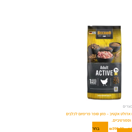
טווח
למוצר
מחירים:
זה
יש
עד
מספר
סוגים.
ניתן
לבחור
את
האפשרויות
בעמוד
המוצר
וגרים
אדולט אקטיב – מזון סופר פרימיום לכלבים
וספורטיביים.
בחר
₪
390.00
–
₪