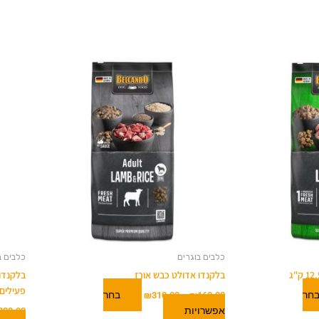
טווח
למוצר
:
מחירים:
זה
יש
עד
מספר
סוגים.
ניתן
לבחור
את
האפשרויות
בעמוד
המוצר
כלבים בוגרים
כלבים ב
בלקנדו אדולט כבש אורז
בלקנדו 
פעילים 
חר
בחר
₪
310.00
–
₪
160.00
אפשרויות
280.00