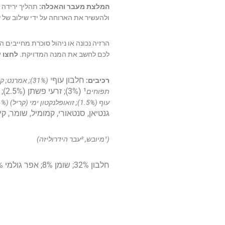
המלצת מעבר והאכלה:
ולהעשיר את הארוחה על ידי שילוב של
ש
הרזיה נכונה או ניהול סוכרת מחייבים
לכם לחשב את המנה המדויקת.
לחצו 
חלבון עוף
רכיבים:
¹ (3%); זרעי פשתן (2.5%); סיבי אפונה; קמח חרובים
תפוחים
עוף (1.5%); זואופלנקטון ימי (קריל) (1%); סודיום כלוריד (מלח); אשלגן כלוריד; עשבי תיבול
גנטיאן, סנטאורי, קמומיל, שומר, קימל, דבקון, 
(¹מיובש, ²עבר הידרוליזה)
חלבון 32%; שומן 8%; אפר גולמי 6.9%; סיבים תזונתיים 7%; לחות 10%; עמילן 27%; סך סוכרים 2.1%.