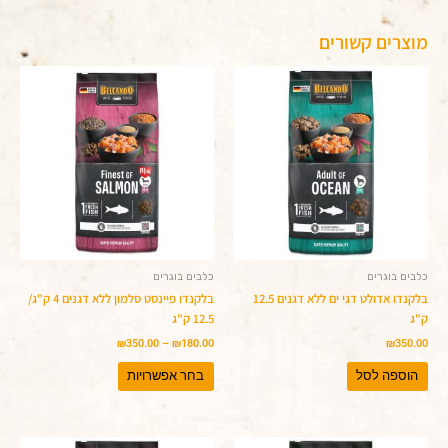
מוצרים קשורים
טווח
למוצר
מחירים:
זה
יש
עד
מספר
סוגים.
ניתן
לבחור
את
האפשרויות
בעמוד
המוצר
כלבים בוגרים
כלבים בוגרים
בלקנדו אדולט דגי ים ללא דגנים 12.5
בלקנדו פיינסט סלמון ללא דגנים 4 ק"ג/
ק"ג
12.5 ק"ג
₪
350.00
–
₪
180.00
₪
350.00
הוספה לסל
בחר אפשרויות
טווח
טווח
למוצר
למוצר