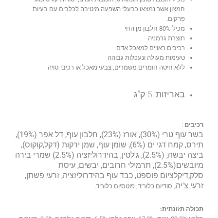
חמצון אשר נמצאו כבעלי השפעה מיטיבה לכלבים עם בעיות
פרקים.
מכיל 80% חלבון מן החי
תוצרת גרמניה
רכיבים ראויים למאכל אדם
טעימות מעולה ונעכלות גבוהה
ללא חיטה חומרים משמרים, צבעי מאכל או רכיבי סויה
באריזות: 5 ק"ג
רכיבים
:
בשר עוף טרי (30%), אורז (23%), חלבון עוף, דל אפר (19%),
תירס, קמח דגי ים (6%), שומן עוף, שמן ירקות (דקל,קוקוס),
ביצה יבשה, (2.5%), ג'לטין, בהידרוליזציה (2.5%) שמרי בירה
מיובשים(2.5%), תרמילי חרובים, יבשים, עיסת
סלק,דיקלציום פוספט, כבד עוף בהידרוליזציה, זרעי פשתן,
זרעי צ'יה,
סודיום כלוריד; פוטסיום כלוריד.
תכולה תזונתית: