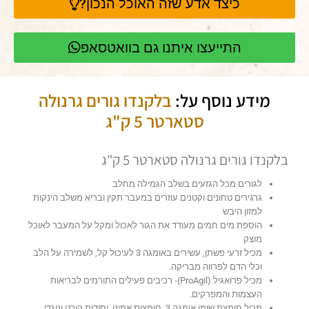
כיצד אדע שזה האוכל הנכון?
התייעצו איתנו גם בוואטסאפ
מידע נוסף על:
בלקנדו גורים גרנולה
סטארטר 5 ק"ג
בלקנדו גורים גרנולה סטארטר 5 ק"ג
לגורים מכל הגזעים בשלב הגמילה מחלב
גרגירים טחונים וקטנים עוזרים במעבר תקין ובריא משלב הינקות
למזון היבש
הוספת מים חמים מעודד את הגור לאכול ומקל על המעבר לאוכל
מוצק
מכיל זרעי פשתן, עשירים באומגה 3 לעיכול קל, לשמירה על הלב
וכלי הדם לפרווה מבריקה.
מכיל פרואגיל (ProAgil)- רכיבים פעילים התורמים לבריאות
העצמות והמפרקים.
מכיל חומצת שומן אומגה 3, חומצות אמינו, יסודות קורט ונוגדי