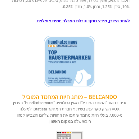
חלבון 29.0%, שומן 17.0%, אפר גולמי 6.5%, סיבים גולמיים 2.0%, רטיבות
10%, סידן 1.25%, זרחן 1.0%, נתרן 0.35%.
לאתר היצרן, מידע נוסף וטבלת האכלה יומית מומלצת
BELCANDO – מותג חיות המחמד המוביל
זכינו בתואר "המותג המוביל"! מגזין הטלוויזיה "hundkatzemaus" בערוץ
VOX השיק סקר ענק בשיתוף חברת המחקר Statista. למעלה
מ-7,000 בעלי חיות מחמד שיתפו את החוויות שלהם והצביעו למזון
היבש שלנו
במקום ראשון
.