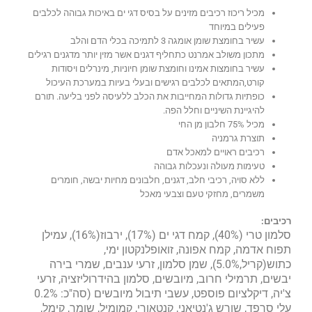
מכיל ריכוז רכיבים מזינים על בסיס דגי ים באיכות גבוהה לכלבים
פעילים במיוחד
עשיר בחומצת שומן אומגה 3 לתמיכה בכלי הדם והלב
מתכון משולב אמרנט כתחליף דגנים אשר מזין יותר מדגנים רגילים
עשיר בחומצות אמינו וחומצת שומן חיוניות, מינרלים ויסודות
קורט,המתאים לכלבים רגישים ובעלי בעיות במערכת העיכול
כופתיות גדולות המחייבות את הכלב ללעיסה לפני בליעה. תורם
להיגיינת השיניים וחלל הפה.
מכיל 75% חלבון מן החי
תוצרת גרמניה
רכיבים ראויים למאכל אדם
טעימות מעולה ונעכלות גבוהה
ללא סויה, רכיבי חלב, דגנים, חלבונים מחיות יבשה, חומרים
משמרים, מחזקי טעם וצבעי מאכל
רכיבים:
סלמון טרי (40%), קמח דגי ים (17%), ירבוז(16%), עמילן
תפוח אדמה, קמח אפונה, זואופלנקטון ימי,
כתוש(קריל,5.0%), שמן סלמון, זרעי ענבים, שמרי בירה
יבשים, תרמילי חרוב, מיובשים, סלמון בהידרוליזציה, זרעי
צ'יה, דיקלציום פוספט, עשבי תיבול מיובשים (סה"כ: 0.2%
עלי סרפד, שורש ג'נטיאני, קנטאורי, קמומיל, שומר, קימל,