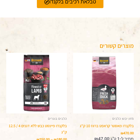
טבלאת רכיבים בלקנדו
מוצרים קשורים
טווח
למוצר
מחירים:
זה
יש
עד
מספר
סוגים.
ניתן
לבחור
את
האפשרויות
בעמוד
המוצר
מזון יבש כלבים
כלבים בוגרים
בלקנדו מאסטר קראפט ברווז 10 ק"ג
בלקנדו פיינסט כבש ללא דגנים 4 / 12.5
ק"ג
₪
470.00
מחיר ל-1 ק"ג:
47.00
₪
₪
350.00
–
₪
180.00