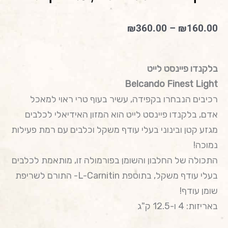
טווח
₪
360.00
–
₪
160.00
מחירים:
עד
בלקנדו פיינסט לייט
Belcando Finest Light
רכיבים הנבחרו בקפידה, עשיר בעוף טרי ראוי למאכל
אדם, בלקנדו פיינסט לייט הוא המזון האידיאלי לכלבים
מגזע קטן ובינוני בעלי עודף משקל וכלבים עם רמת פעילות
נמוכה!
התכולה של החלבון והשומן בפורמולה זו, מותאמת לכלבים
בעלי עודף משקל, בתוספת L-Carnitin- התורם לשריפת
שומן עודף!
באריזות: 4 ו-12.5 ק"ג