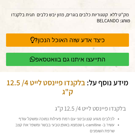
מק"ט
ללא
קטגוריות
כלבים בוגרים
,
מזון יבש כלבים
תגית
בלקנדו
מותג:
BELCANDO
כיצד אדע שזה האוכל הנכון?
התייעצו איתנו גם בוואטסאפ
מידע נוסף על:
בלקנדו פיינסט לייט 4/ 12.5
ק"ג
בלקנדו פיינסט לייט 4/ 12.5 ק"ג
לכלבים מגזע קטן ובינוני עם רמת פעילות נמוכה ומשקל עודף
עשיר ב- L-carnitine שנמצא באופן טבעי בבשר ומשפר את קצב
שרפת השומנים