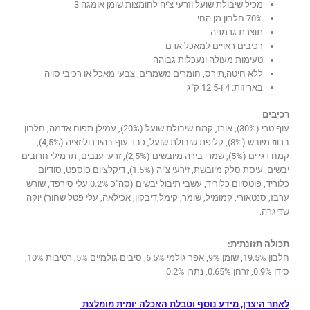
מכיל שיבולת שועל וזרעי צ'יה לחומצות שומן אומגה 3
70% חלבון מן החי
תוצרת גרמניה
רכיבים ראויים למאכל אדם
טעימות מעולה ונעכלות גבוהה
ללא חיטה,תירס, חומרים משמרים, צבעי מאכל או רכיבי סויה
באריזות: 4 ו-12.5 ק"ג
רכיבים
:
עוף טרי (30%), אורז, קמח שיבולת שועל (20%), עמילן תפוח אדמה, חלבון
ברווז מיובש (8%), קליפת שיבולת שועל, כבד עוף בהידרוליזציה (4,5%),
קמח דגי ים (5%), שמרי בירה מיובשים (2,5%), זרעי ענבים, תרמילי חרובים
יבשים, עיסת סלק מיובשת, זירעי צ'יה (1.5%), דיקלציום פוספט, סודיום
כלוריד, פוטסיום כלוריד, עשבי תיבול יבשים (סה"כ 0.2% עלי סירפד, שורש
ערבז, סנטאורי, קמומיל, שומר, קימל,דיבקון, אכילאה, עלי פטל שחור) יוקה
שדיגרה.
תכולה תזונתית:
חלבון 19.5%, שומן 9%, אפר גולמי 6.5%, סיבים גולמיים 5%, רטיבות 10%,
סידן 0.9%, זרחן 0.65%, נתרן 0.2%.
לאתר היצרן, מידע נוסף וטבלת האכלה יומית מומלצת