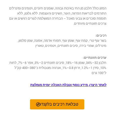
המזון כולל חלבון מן החי באיכות גבוהה, שומנים חיוניים, ויטמינים ומינרלים
התורמים לבריאות הפרווה, העור, השיניים והעצמות. ללא גלוטן, ללא
תוספת סוכרים או צבעי מאכל – הבחירה המושלמת לגורים רגישים או עם
צרכים תזונתיים מיוחדים.
רכיבים:
בשר עוף טרי, קמח עוף, שומן עוף, תפוחי אדמה, אפונה, שמן סלמון,
מינרלים, שמרי בירה, סיבים תזונתיים, ויטמינים, טאורין
ערכים תזונתיים:
חלבון 32–34%, שומן 16–18%, סיבים תזונתיים 2–3%, אפר 6–7%, לחות
10%, סידן 1–1.2%, זרחן 0.8–1%, אנרגיה מטבולית כ־380–400 קק"ל
ל־100 גרם
לאתר היצרן, מידע נוסף וטבלת האכלה יומית מומלצת
טבלאת רכיבים בלקנדו