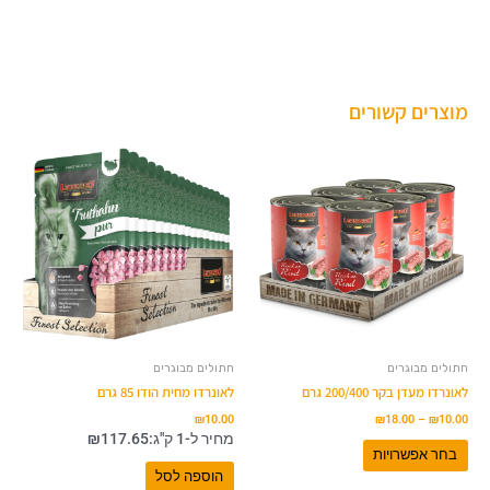
מוצרים קשורים
טווח
למוצר
מחירים:
זה
עד
יש
מספר
סוגים.
ניתן
לבחור
את
האפשרויות
בעמוד
המוצר
חתולים מבוגרים
חתולים מבוגרים
לאונרדו מעדן בקר 200/400 גרם
לאונרדו מחית הודו 85 גרם
₪
10.00
₪
18.00
–
₪
10.00
מחיר ל-1 ק"ג:
117.65
₪
בחר אפשרויות
הוספה לסל