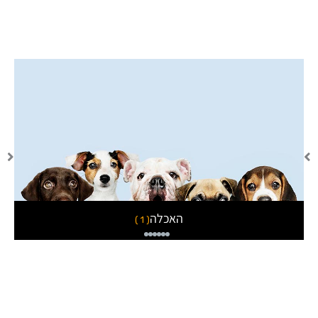
האכלה
( 1 )