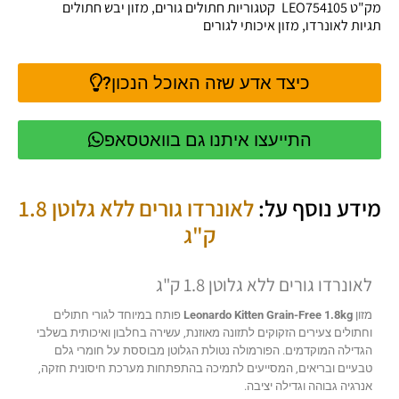
מק"ט
LEO754105
קטגוריות
חתולים גורים
,
מזון יבש חתולים
תגיות
לאונרדו
,
מזון איכותי לגורים
כיצד אדע שזה האוכל הנכון?
התייעצו איתנו גם בוואטסאפ
מידע נוסף על:
לאונרדו גורים ללא גלוטן 1.8
ק"ג
לאונרדו גורים ללא גלוטן 1.8 ק"ג
מזון
Leonardo Kitten Grain-Free 1.8kg
פותח במיוחד לגורי חתולים
וחתולים צעירים הזקוקים לתזונה מאוזנת, עשירה בחלבון ואיכותית בשלבי
הגדילה המוקדמים. הפורמולה נטולת הגלוטן מבוססת על חומרי גלם
טבעיים ובריאים, המסייעים לתמיכה בהתפתחות מערכת חיסונית חזקה,
אנרגיה גבוהה וגדילה יציבה.