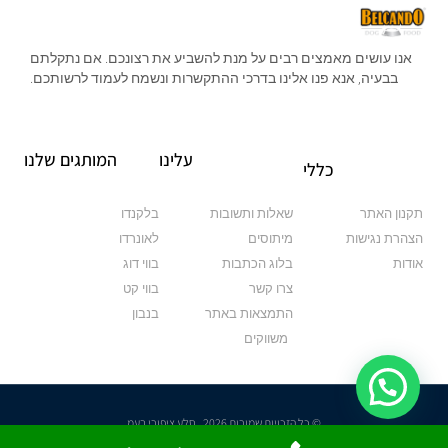
אנו עושים מאמצים רבים על מנת להשביע את רצונכם. אם נתקלתם
בבעיה, אנא פנו אלינו בדרכי ההתקשרות ונשמח לעמוד לרשותכם.
עלינו
המותגים שלנו
כללי
תקנון האתר
שאלות ותשובות
בלקנדו
הצהרת נגישות
מיתוסים
לאונרדו
אודות
בלוג הכתבות
בווי דוג
צרו קשר
בווי קט
התמצאות באתר
בנבון
משווקים
© כל הזכויות שמורות 2026 , סלע ציפורי בעמ
Made with
by Elementor