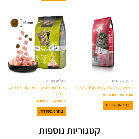
טווח
טווח
למוצר
למוצר
מחירים:
מחירים:
זה
זה
יש
עד
יש
עד
מספר
מספר
סוגים.
סוגים.
ניתן
ניתן
לבחור
לבחור
את
את
האפשרויות
האפשרויות
בעמוד
בעמוד
המוצר
המוצר
חתולים בוגרים
חתולים בוגרים
בווי קט דליקטס 5 ק"ג/ 10 ק"ג / 20 ק"ג
לאונרדו אדולט עוף ללא דגנים 1.8 ק"ג/
7.5 ק"ג
₪
350.00
–
₪
150.00
₪
300.00
–
₪
140.00
בחר אפשרויות
בחר אפשרויות
קטגוריות נוספות