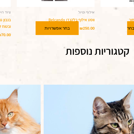
אילוף וטיול
ציוד הי
ווסט אילוף בלקנדו Belcando
בנבון ג
ובטוח 
חר
בחר אפשרויות
₪
250.00
₪
70.00
קטגוריות נוספות