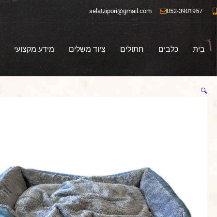
ילוג
selatzipori@gmail.com
052-3901957
תוכן
בית
כלבים
חתולים
ציוד משלים
מידע מקצועי
🔍