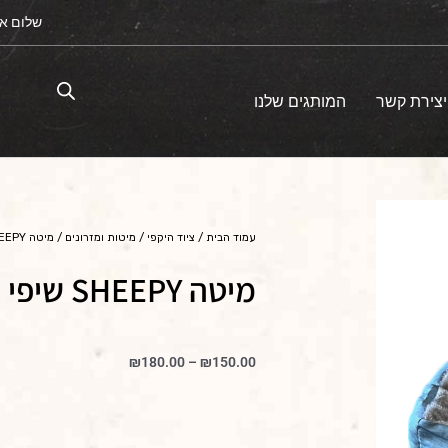
שלום א
יצירת קשר
המותגים שלנו
עמוד הבית
/
ציוד היקפי
/
מיטות ומזרונים
/ מיטה SHEEPY שיפי בצבע כחול
מיטה SHEEPY שיפי בצבע כחול
טווח
₪
180.00
–
₪
150.00
מחירים:
עד