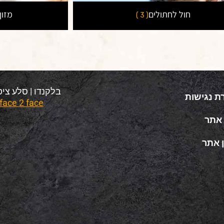
חול לחתולים
מזון
( 3 )
בלקנדו | סלע ציפורי 2025 © כל הזכויו
ת נגישות
face 2 face – בניית חנויות וירטואליות
אתר
 אתר