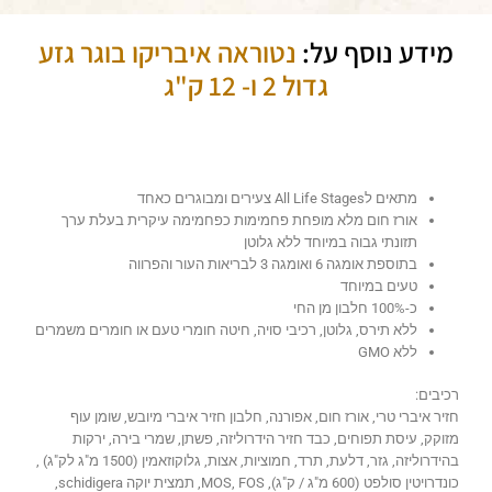
מידע נוסף על:
נטוראה איבריקו בוגר גזע
גדול 2 ו- 12 ק"ג
מתאים לAll Life Stages צעירים ומבוגרים כאחד
אורז חום מלא מופחת פחמימות כפחמימה עיקרית בעלת ערך
תזונתי גבוה במיוחד ללא גלוטן
בתוספת אומגה 6 ואומגה 3 לבריאות העור והפרווה
טעים במיוחד
כ-100% חלבון מן החי
ללא תירס, גלוטן, רכיבי סויה, חיטה חומרי טעם או חומרים משמרים
ללא GMO
רכיבים:
חזיר איברי טרי, אורז חום, אפורנה, חלבון חזיר איברי מיובש, שומן עוף
מזוקק, עיסת תפוחים, כבד חזיר הידרוליזה, פשתן, שמרי בירה, ירקות
בהידרוליזה, גזר, דלעת, תרד, חמוציות, אצות, גלוקוזאמין (1500 מ"ג לק"ג) ,
כונדרויטין סולפט (600 מ"ג / ק"ג), MOS, FOS, תמצית יוקה schidigera,