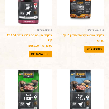
ניתן
לבחור
את
האפשרויות
בעמוד
המוצר
מזון יבש כלבים
כלבים בוגרים
בלקנדו מאסטר קראפט סלמון 10 ק"ג
בלקנדו פיינסט כבש ללא דגנים 4 / 12.5
ק"ג
₪
1.00
₪
350.00
–
₪
180.00
הוספה לסל
בחר אפשרויות
טווח
טווח
למוצר
למוצר
מחירים:
מחירים:
זה
זה
יש
עד
יש
עד
מספר
מספר
סוגים.
סוגים.
ניתן
ניתן
לבחור
לבחור
את
את