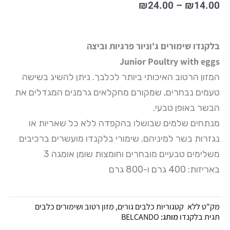
טווח
₪
24.00
–
₪
14.00
מחירים:
עד
בלקנדו שימורים ג'וניור פרגיות וביצה
Junior Poultry with eggs
המזון הרטוב האיכותי ביותר לכלבך. ניתן להשיג בשישה
טעמים נבחרים, שמקורם מחקלאים גרמנים המגדלים את
הבשר באופן טבעי.
מנתחים שלמים שבושלו בהקפדה ללא כל שאריות או
נגזרות בשר למיניהם. שימורי בלקנדו מועשרים ברכיבים
משלימים טבעיים מובחרים וחומצות שומן אומגה 3
באריזות: 400 גרם ו-800 גרם
מק"ט
ללא
קטגוריות
כלבים גורים
,
מזון רטוב ושימורים כלבים
תגית
בלקנדו
מותג:
BELCANDO