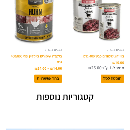
עד
יש
מספר
סוגים.
ניתן
לבחור
את
האפשרויות
בעמוד
המוצר
כלבים בוגרים
כלבים בוגרים
בווי דוג שימורים כבש 400 גרם
בלקנדו שימורים בייסליין עוף 400/800
גרם
₪
10.00
מחיר ל-1 ק"ג:
25.00
₪
₪
24.00
–
₪
14.00
הוספה לסל
בחר אפשרויות
קטגוריות נוספות