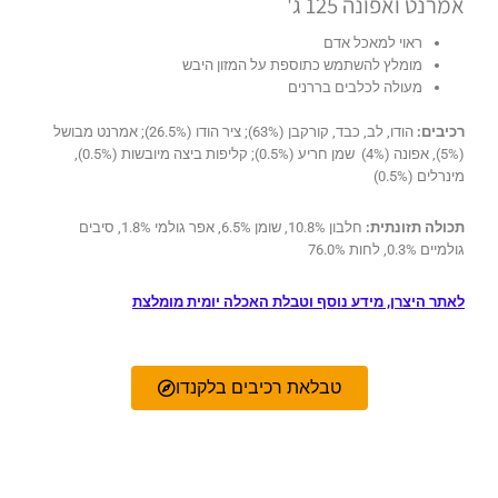
אמרנט ואפונה 125 ג'
ראוי למאכל אדם
מומלץ להשתמש כתוספת על המזון היבש
מעולה לכלבים בררנים
רכיבים:
הודו, לב, כבד, קורקבן (63%); ציר הודו (26.5%); אמרנט מבושל
(5%), אפונה (4%) שמן חריע (0.5%); קליפות ביצה מיובשות (0.5%),
מינרלים (0.5%)
תכולה תזונתית:
חלבון 10.8%, שומן 6.5%, אפר גולמי 1.8%, סיבים
גולמיים 0.3%, לחות 76.0%
לאתר היצרן, מידע נוסף וטבלת האכלה יומית מומלצת
טבלאת רכיבים בלקנדו