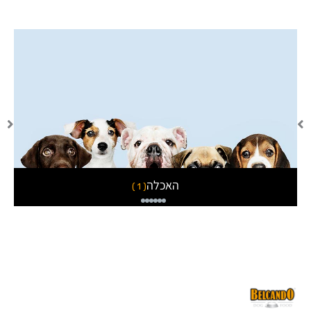
האכלה
( 1 )