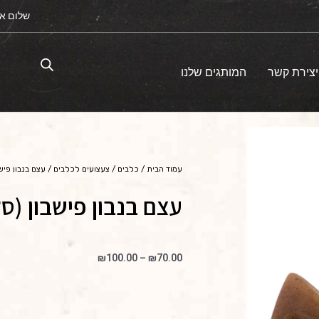
שלום א
יצירת קשר
המותגים שלנו
עמוד הבית
/
כלבים
/
צעצועים לכלבים
/ עצם בנבון פיש
עצם בנבון פישבון (סל
טווח
₪
100.00
–
₪
70.00
מחירים:
עד