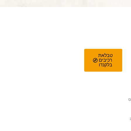
טבלאת
רכיבים
בלקנדו
ס