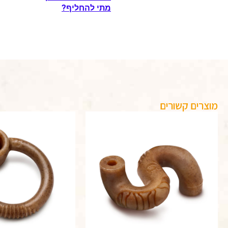
מתי להחליף?
מוצרים קשורים
טווח
טווח
למוצר
מחירים:
מחירים:
זה
יש
עד
עד
מספר
סוגים.
ניתן
לבחור
את
האפשרויות
בעמוד