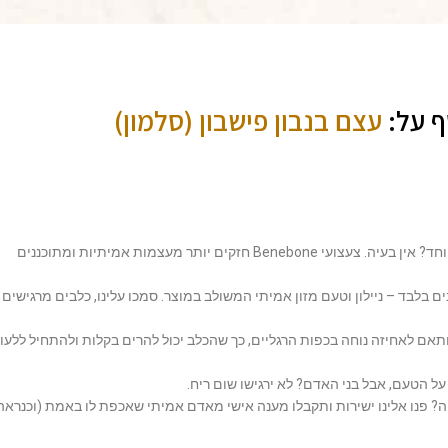
ף על:
עצם בנבון פישבון (סלמון)
כלב לעסן במיוחד? אין בעיה. צעצועי Benebone חזקים יותר מעצמות אמיתיות ומתוכננים
ם בלבד – ניילון וטעם מזון אמיתי המשולב במוצר. סמכו עלינו, כלבים מרגישים
תאם לאחיזה נוחה בכפות הרגליים, כך שהכלב יכול להרים בקלות ולהתחיל ללעו
 הטעם, אבל בני האדם? לא ירגישו שום ריח.
 פנו אלינו ישירות ותקבלו מענה אישי מאדם אמיתי שאכפת לו באמת (וכנראה