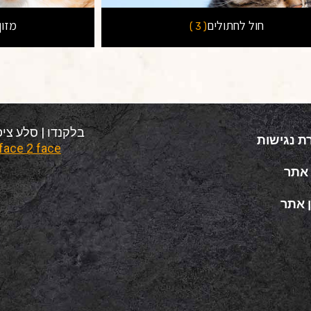
חול לחתולים
מזון
( 3 )
בלקנדו | סלע ציפורי 2025 © כל הזכויו
ת נגישות
face 2 face – בניית חנויות וירטואליות
אתר
 אתר