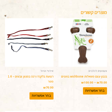
מוצרים קשורים
טווח
למוצר
למוצר
מחירים:
זה
זה
יש
עד
יש
מספר
מספר
סוגים.
סוגים.
ניתן
ניתן
לבחור
לבחור
את
את
האפשרויות
האפשרויות
בעמוד
בעמוד
המוצר
המוצר
צעצועים לכלבים
אילוף וטיול
בנבון עצם משאלות wishbone בוטנים
רצועת בלקנדו רכה במגוון צבעים – 1.6
מטר
₪
100.00
–
₪
70.00
₪
70.00
בחר אפשרויות
בחר אפשרויות