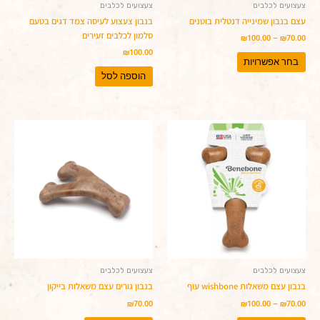
המוצר
צעצועים לכלבים
צעצועים לכלבים
עצם בנבון שמינייה דנטלית בוטנים
בנבון צעצוע לעיסה צמד דגים בטעם
סלמון לכלבים זעירים
₪
100.00
–
₪
70.00
₪
100.00
בחר אפשרויות
הוספה לסל
טווח
למוצר
למוצר
מחירים:
זה
זה
עד
יש
יש
מספר
מספר
סוגים.
סוגים.
ניתן
ניתן
לבחור
לבחור
את
את
האפשרויות
האפשרויות
בעמוד
בעמוד
המוצר
המוצר
צעצועים לכלבים
צעצועים לכלבים
בנבון עצם משאלות wishbone עוף
בנבון גורים עצם משאלות בייקון
₪
70.00
₪
100.00
–
₪
70.00