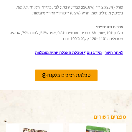
פורל (28%); ציר
² (26.8%); כבד
¹
²; קיבה
²; לב
²; כליות
²; ריאות
²; קליפות
ביצים
³; מינרלים; שמן חריע (0.2%) *¹פורל*²חזיר*³מיובשות
ערכים תזונתיים:
חלבון 10%, שומן 6%, סיבים תזונתיים 0.3%, אפר 2.2%, לחות 79%, אנרגיה
מטבולית כ־110–120 קק"ל ל־100 גרם
לאתר היצרן, מידע נוסף וטבלת האכלה יומית מומלצת
טבלאת רכיבים בלקנדו
מוצרים קשורים