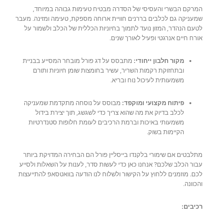
המרקם הבשרי והעסיסי של הסדרה מבטיח טעימות גבוהה במיוחד,
שמעניקה גם לכלבים בררנים חוויית ארוחה מספקת, טעימה ומזינה. מעבר
לטעם הנהדר, המזון נועד לתמוך בחיוניות הכללית של הכלב ולשמור על
אורח חיים אנרגטי ופעיל לאורך שנים.
מקור חלבון ייחודי:
מתבסס על דג פורל מובחר המסייע בבניית
ובתחזוקת רקמות השריר, עשיר בחומצות שומן חיוניות ותורם
משמעותית לעיכול נוח ובריא.
פיתוח מקצועי ומוקפד:
מבוסס על נוסחה מתקדמת שמעניקה
לכלב בדיוק את מה שהוא צריך כדי לשגשג, תוך יצירת בידול
משמעותי באיכות וברמת הרכיבים לעומת חלופות סטנדרטיות
הקיימות בשוק.
מתלבטים אם שימורי בלקנדו בייסליין פורל הם הבחירה המדויקת ביותר
עבור הכלב שלכם? אנחנו כאן כדי לעשות סדר, לענות על השאלות ולסייע
לכם. מוזמנים ללחוץ על הקישור ולשלוח לנו הודעה בוואטסאפ להתייעצות
והכוונה.
רכיבים: