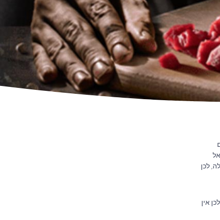
אל
, לכן
נו ולכן אין