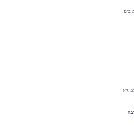
טובים
. גזע
רבה