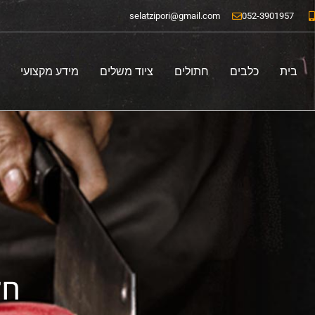
ילוג
selatzipori@gmail.com
052-3901957
תוכן
בית
כלבים
חתולים
ציוד משלים
מידע מקצועי
חל