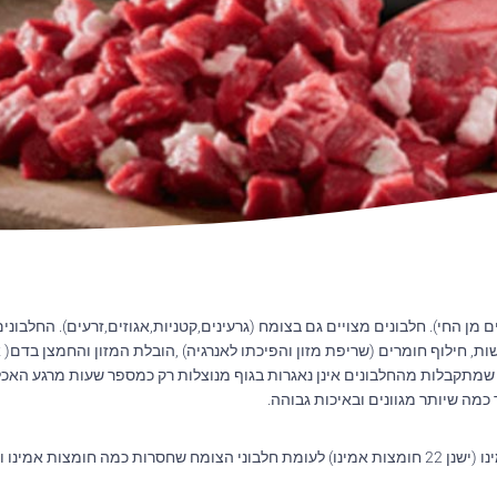
 מן החי). חלבונים מצויים גם בצומח (גרעינים,קטניות,אגוזים,זרעים). החלבונים
, חילוף חומרים (שריפת מזון והפיכתו לאנרגיה) ,הובלת המזון והחמצן בדם( 
שמתקבלות מהחלבונים אינן נאגרות בגוף מנוצלות רק כמספר שעות מרגע האכלה
מה שיותר מגוונים ובאיכות גבוהה.
בחלבונים מן החי ישנו יחס נכון בין חומצות האמינו (ישנן 22 חומצות אמינו) לעומת חלבוני הצומח שחסרות כמה חומצות אמי