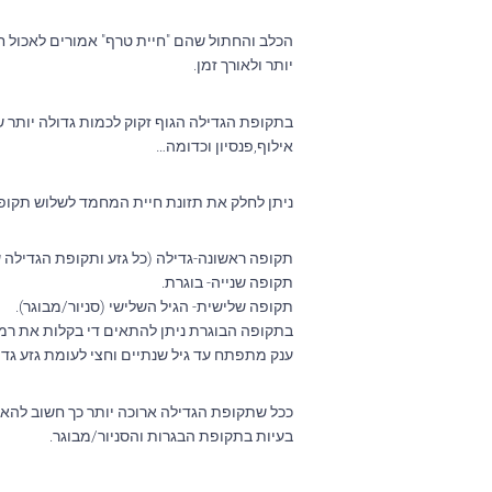
הכלב והחתול שהם "חיית טרף" אמורים לאכול חל
יותר ולאורך זמן.
בתקופת הגדילה הגוף זקוק לכמות גדולה יותר ש
אילוף,פנסיון וכדומה…
ניתן לחלק את תזונת חיית המחמד לשלוש תקופו
תקופה ראשונה-גדילה (כל גזע ותקופת הגדילה ש
תקופה שנייה- בוגרת.
תקופה שלישית- הגיל השלישי (סניור/מבוגר).
בתקופה הבוגרת ניתן להתאים די בקלות את רמת
ענק מתפתח עד גיל שנתיים וחצי לעומת גזע גדול 
ככל שתקופת הגדילה ארוכה יותר כך חשוב להאכי
בעיות בתקופת הבגרות והסניור/מבוגר.