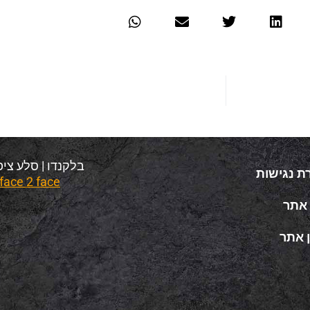
בלקנדו | סלע ציפורי 2025 © כל הזכויו
ת נגישות
face 2 face – בניית חנויות וירטואליות
אתר
 אתר