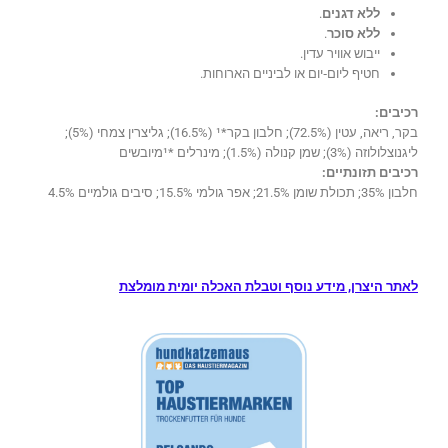
ללא דגנים
.
ללא סוכר
.
ייבוש אוויר עדין.
חטיף ליום‑יום או לביניים הארוחות.
רכיבים:
בקר, ריאה, עטין (72.5%); חלבון בקר*¹ (16.5%); גליצרין צמחי (5%);
ליגנוצלולוזה (3%); שמן קנולה (1.5%); מינרלים *¹מיובשים
רכיבים תזונתיים:
חלבון 35%; תכולת שומן 21.5%; אפר גולמי 15.5%; סיבים גולמיים 4.5%
לאתר היצרן, מידע נוסף וטבלת האכלה יומית מומלצת