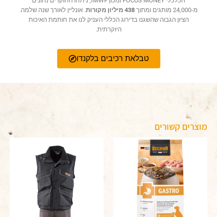
הכלכלי FOCUS MONEY ומכון IMWF, ניתחו החוקרים נתונים
מ-24,000 מותגים ומתוך
438 מיליון מקורות
. אונליין לאורך שנה שלמה.
הציון הגבוה שהשגנו בדירוג הכללי העניק לנו את חותמת האיכות
היוקרתית.
טבלאת רכיבים בלקנדו
מוצרים קשורים
טווח
למוצר
למוצר
מחירים:
זה
זה
יש
עד
יש
מספר
מספר
סוגים.
סוגים.
ניתן
ניתן
לבחור
לבחור
את
את