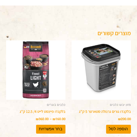
מוצרים קשורים
טווח
למוצר
מחירים:
זה
יש
עד
מספר
סוגים.
ניתן
לבחור
את
האפשרויות
בעמוד
המוצר
מזון יבש כלבים
כלבים בוגרים
בלקנדו גורים גרנולה סטארטר 5 ק"ג
בלקנדו פיינסט לייט 4/ 12.5 ק"ג
₪
360.00
–
₪
160.00
₪
200.00
הוספה לסל
בחר אפשרויות