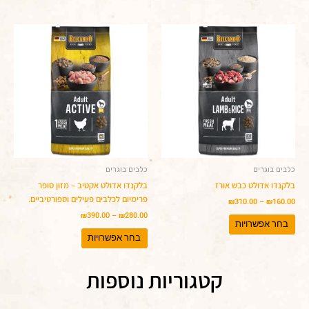
טווח
טווח
למוצר
למוצר
מחירים:
מחירים:
זה
זה
יש
עד
יש
עד
מספר
מספר
סוגים.
סוגים.
ניתן
ניתן
לבחור
לבחור
את
את
האפשרויות
האפשרויות
בעמוד
בעמוד
המוצר
המוצר
כלבים בוגרים
כלבים בוגרים
בלקנדו אדולט כבש אורז
בלקנדו אדולט אקטיב – מזון סופר
פרימיום לכלבים פעילים וספורטיביים.
₪
310.00
–
₪
160.00
₪
390.00
–
₪
280.00
בחר אפשרויות
בחר אפשרויות
קטגוריות נוספות