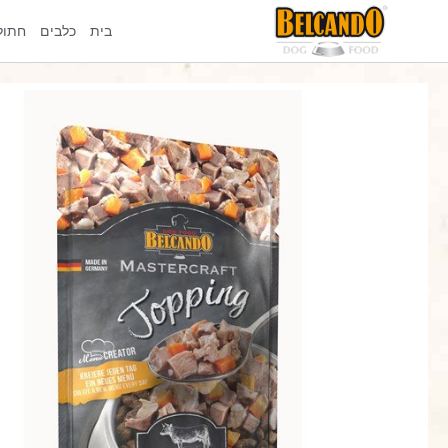
ילוג
תוכן
בית
כלבים
חתול