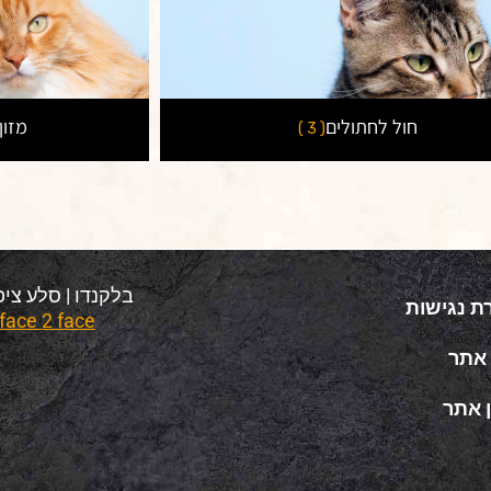
חול לחתולים
מזון
( 3 )
בלקנדו | סלע ציפורי 2025 © כל הזכויו
ת נגישות
face 2 face – בניית חנויות וירטואליות
אתר
 אתר