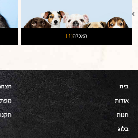
האכלה
( 1 )
בית
הצהר
אודות
מפת 
חנות
תקנון
בלוג