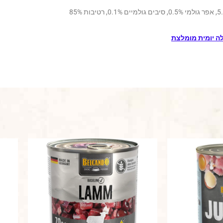
ה יומית מומלצת
טווח
למוצר
למוצר
מחירים:
זה
זה
יש
יש
עד
מספר
מספר
סוגים.
סוגים.
ניתן
ניתן
לבחור
לבחור
את
את