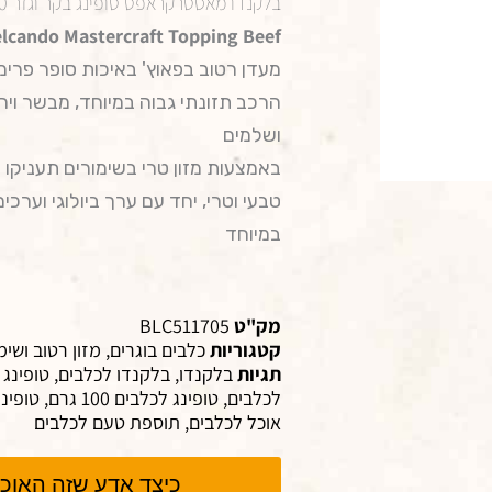
בלקנדו מאסטרקראפט טופינג בקר וגזר 100 גרם
lcando Mastercraft Topping Beef
מעדן רטוב בפאוץ' באיכות סופר פרימי
הרכב תזונתי גבוה במיוחד, מבשר ויר
ושלמים
באמצעות מזון טרי בשימורים תעניקו 
טבעי וטרי, יחד עם ערך ביולוגי וערכים
במיוחד
מק"ט
BLC511705
קטגוריות
כלבים בוגרים
,
מזון רטוב ושימ
תגיות
בלקנדו
,
בלקנדו לכלבים
,
טופינג 
לכלבים
,
טופינג לכלבים 100 גרם
,
טופינג
אוכל לכלבים
,
תוספת טעם לכלבים
כיצד אדע שזה האוכל